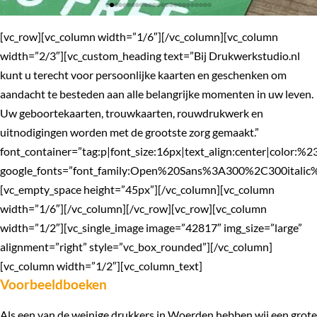
[vc_row][vc_column width=”1/6″][/vc_column][vc_column
width=”2/3″][vc_custom_heading text=”Bij Drukwerkstudio.nl
kunt u terecht voor persoonlijke kaarten en geschenken om
aandacht te besteden aan alle belangrijke momenten in uw leven.
Uw geboortekaarten, trouwkaarten, rouwdrukwerk en
uitnodigingen worden met de grootste zorg gemaakt.”
font_container=”tag:p|font_size:16px|text_align:center|color:%
google_fonts=”font_family:Open%20Sans%3A300%2C300itali
ET LOGO
ET LOGO
ET LOGO
ET LOGO
ET LOGO
ET LOGO
FOLDERS
FOLDERS
FOLDERS
ERING
ERING
ERING
N HUIS
N HUIS
N HUIS
N HUIS
N HUIS
N HUIS
ORDEN
ORDEN
ORDEN
P ROL
P ROL
P ROL
EKJES
EKJES
EKJES
GGEN
GGEN
GGEN
GGEN
GGEN
GGEN
NGEN
NGEN
NGEN
RTEN
RTEN
RTEN
GGEN
GGEN
GGEN
SSEN
SSEN
SSEN
EKEN
EKEN
EKEN
RING
RING
RING
ERK
ERK
ERK
ERS
ERS
ERS
ELS
ELS
ELS
NG
NG
NG
NG
NG
NG
EN
EN
EN
EN
EN
EN
RS
RS
RS
[vc_empty_space height=”45px”][/vc_column][vc_column
width=”1/6″][/vc_column][/vc_row][vc_row][vc_column
OE
OE
OE
O
O
O
O
O
O
O
O
O
O
O
O
O
O
O
IO
IO
IO
IO
IO
IO
IO
IO
IO
IO
IO
IO
IO
IO
IO
LIO
LIO
LIO
LIO
LIO
LIO
LIO
LIO
LIO
LIO
LIO
LIO
LIO
LIO
LIO
LIO
LIO
LIO
LIO
LIO
LIO
LIO
LIO
LIO
width=”1/2″][vc_single_image image=”42817″ img_size=”large”
alignment=”right” style=”vc_box_rounded”][/vc_column]
[vc_column width=”1/2″][vc_column_text]
Voorbeeldboeken
Als een van de weinige drukkers in Woerden hebben wij een grote